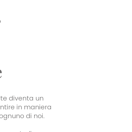
o
e
rte diventa un
entire in maniera
 ognuno di noi.