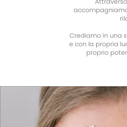
Attraverso
accompagniamo ind
ri
Crediamo in una so
e con la propria lu
proprio pote