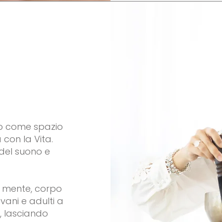
o come spazio
con la Vita.
 del suono e
.
o mente, corpo
ani e adulti a
, lasciando